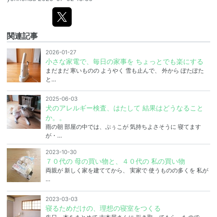
関連記事
2026-01-27
小さな家電で、毎日の家事を ちょっとでも楽にする
まだまだ 寒いものの ようやく 雪も止んで、 外から ぽたぽた
と…
2025-06-03
犬のアレルギー検査、はたして 結果はどうなること
か。。
雨の朝 部屋の中では、ぷぅこが 気持ちよさそうに 寝てます
が・…
2023-10-30
７０代の 母の買い物と、４０代の 私の買い物
両親が 新しく家を建ててから、 実家で 使うものの多くを 私が
…
2023-03-03
寝るためだけの、理想の寝室をつくる