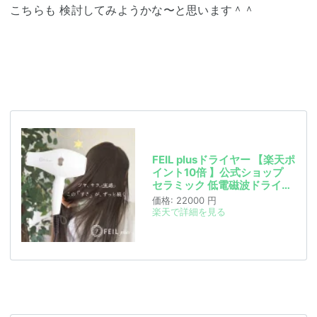
こちらも 検討してみようかな〜と思います＾＾
FEIL plusドライヤー 【楽天ポ
イント10倍 】公式ショップ
セラミック 低電磁波ドライヤ
ー 遠赤外線ドライヤー サロン
価格:
22000 円
業務用ドライヤー フェールプ
楽天で詳細を見る
ラス