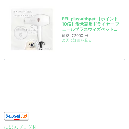
FEILpluswithpet 【ポイント
10倍】愛犬家用ドライヤー フ
ェールプラスウィズペット
専用マッサージブラシ付 ペッ
価格:
22000 円
ト用ドライヤー 犬 トリミング
楽天で詳細を見る
毛並み改善 低電磁波 ドライヤ
ー温灸 温活 ペット温活 シニ
ア犬 犬用ドライヤー 犬シャン
プー プレミアムドライヤー
にほんブログ村