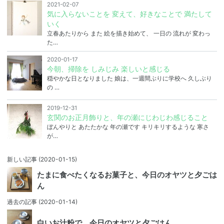
2021-02-07
気に入らないことを 変えて、好きなことで 満たして
いく
立春あたりから また 絵を描き始めて、 一日の 流れが 変わっ
た…
2020-01-17
今朝、掃除を しみじみ 楽しいと感じる
穏やかな日となりました 娘は、一週間ぶりに学校へ 久しぶり
の …
2019-12-31
玄関のお正月飾りと、年の瀬にじわじわ感じること
ぼんやりと あたたかな 年の瀬です キリキリするような 寒さ
が…
新しい記事
(2020-01-15)
たまに食べたくなるお菓子と、今日のオヤツと夕ごは
ん
過去の記事
(2020-01-14)
白いお汁粉で、今日のオヤツと夕ごはん